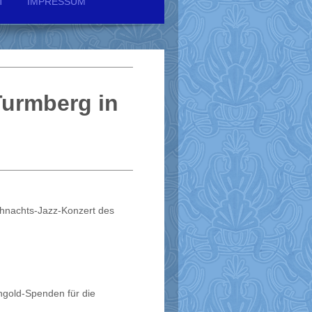
T
IMPRESSUM
Turmberg in
hnachts-Jazz-Konzert des
ngold-Spenden für die