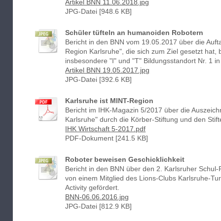
Artikel BNN 11.06.2018.jpg
JPG-Datei [948.6 KB]
Schüler tüfteln an humanoiden Robotern
Bericht in den BNN vom 19.05.2017 über die Auft
Region Karlsruhe", die sich zum Ziel gesetzt hat,
insbesondere "I" und "T" Bildungsstandort Nr. 1 i
Artikel BNN 19.05.2017.jpg
JPG-Datei [392.6 KB]
Karlsruhe ist MINT-Region
Bericht im IHK-Magazin 5/2017 über die Auszeic
Karlsruhe" durch die Körber-Stiftung und den Stif
IHK Wirtschaft 5-2017.pdf
PDF-Dokument [241.5 KB]
Roboter beweisen Geschicklichkeit
Bericht in den BNN über den 2. Karlsruher Schul
von einem Mitglied des Lions-Clubs Karlsruhe-Turm
Activity gefördert.
BNN-06.06.2016.jpg
JPG-Datei [812.9 KB]