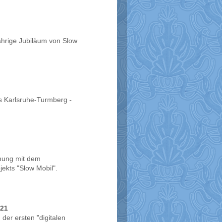
ährige Jubiläum von Slow
bs Karlsruhe-Turmberg -
nung mit dem
jekts "Slow Mobil".
021
der ersten "digitalen