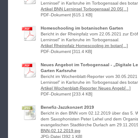
Lerninsel" in Karlsruhe im Torbogensaal des bota
Artikel BNN Lerninsel Torbogensaal 20.05[...]
PDF-Dokument [615.1 KB]
Homeschooling im botanischen Garten
Bericht in der Rheinpfalz vom 22.05.2021 zur Eröf
Lerninsel" in Karlsruhe im Torbogensaal.
Artikel Rheinpfalz Homescooling im botan[...]
PDF-Dokument [311.4 KB]
Neues Angebot im Torbogensaal - „Digitale L
Garten Karlsruhe
Bericht im Wochenblatt-Reporter vom 30.05.2021 z
Lerninsel" in Karlsruhe im Torbogensaal des bota
Artikel Wochenblatt-Reporter Neues Angeb[...]
PDF-Dokument [233.4 KB]
Benefiz-Jazzkonzert 2019
Bericht in den BNN vom 02.12.2019 über das 5. 
dem Saxophonisten Peter Lehel und dem Organist
evangelischen Stadtkirche Durlach am 29.11.2019
BNN-02.12.2019.jpg
JPG-Datei [392.1 KB]